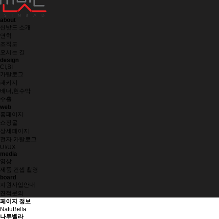
about
신밧드 소개
연혁
조직도
오시는 길
design
CI,BI
카탈로그
패키지
배너,현수막
수출
web
홈페이지
쇼핑몰
상세페이지
전자 카탈로그
UI/UX
media
영상
제품 컨셉 촬영
board
지원사업안내
견적문의
페이지 정보
NatuBella
나투벨라