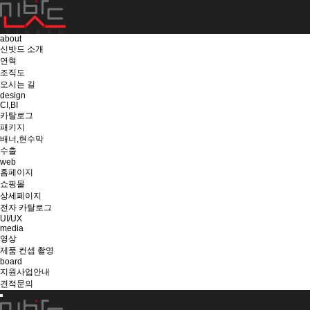
about
신밧드 소개
연혁
조직도
오시는 길
design
CI,BI
카탈로그
패키지
배너,현수막
수출
web
홈페이지
쇼핑몰
상세페이지
전자 카탈로그
UI/UX
media
영상
제품 컨셉 촬영
board
지원사업안내
견적문의