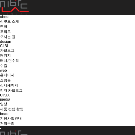
about
신밧드 소개
연혁
조직도
오시는 길
design
CI,BI
카탈로그
패키지
배너,현수막
수출
web
홈페이지
쇼핑몰
상세페이지
전자 카탈로그
UI/UX
media
영상
제품 컨셉 촬영
board
지원사업안내
견적문의