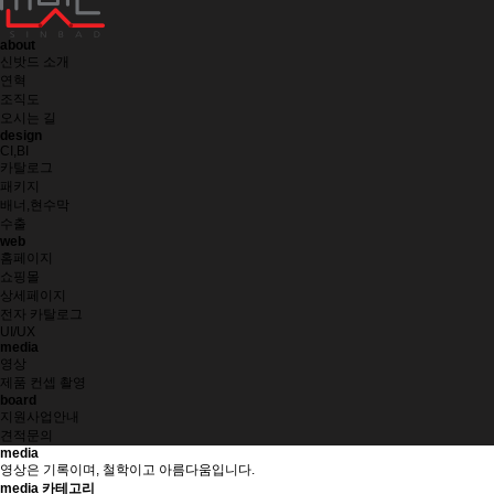
about
신밧드 소개
연혁
조직도
오시는 길
design
CI,BI
카탈로그
패키지
배너,현수막
수출
web
홈페이지
쇼핑몰
상세페이지
전자 카탈로그
UI/UX
media
영상
제품 컨셉 촬영
board
지원사업안내
견적문의
media
영상은 기록이며, 철학이고 아름다움입니다.
media 카테고리