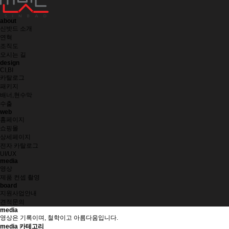
about
신밧드 소개
연혁
조직도
오시는 길
design
CI,BI
카탈로그
패키지
배너,현수막
수출
web
홈페이지
쇼핑몰
상세페이지
전자 카탈로그
UI/UX
media
영상
제품 컨셉 촬영
board
지원사업안내
견적문의
media
영상은 기록이며, 철학이고 아름다움입니다.
media 카테고리