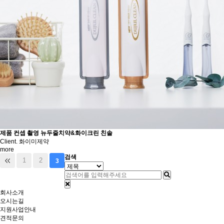
제품 컨셉 촬영
뉴두줄치약&화이크린 친솔
Client. 화이미제약
more
검색
1
2
3
회사소개
오시는길
지원사업안내
견적문의