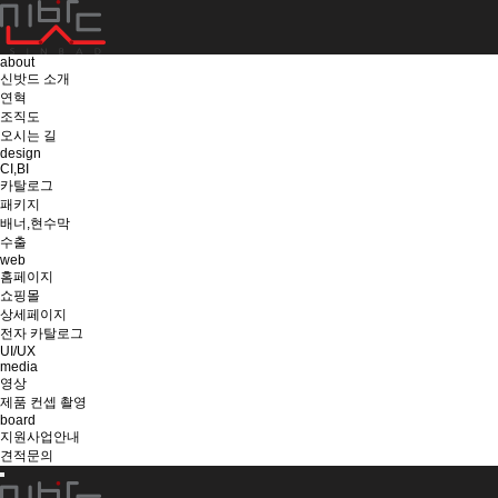
about
신밧드 소개
연혁
조직도
오시는 길
design
CI,BI
카탈로그
패키지
배너,현수막
수출
web
홈페이지
쇼핑몰
상세페이지
전자 카탈로그
UI/UX
media
영상
제품 컨셉 촬영
board
지원사업안내
견적문의